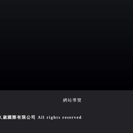
網站導覽
久崴國際有限公司 All rights reserved